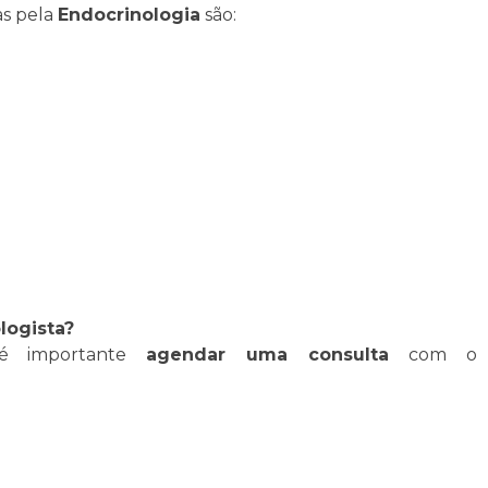
as pela
Endocrinologia
são:
logista?
, é importante
agendar uma consulta
com o
amentação;