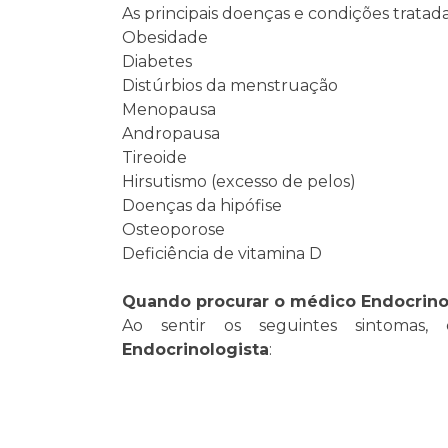
As principais doenças e condições tratad
Obesidade
Diabetes
Distúrbios da menstruação
Menopausa
Andropausa
Tireoide
Hirsutismo (excesso de pelos)
Doenças da hipófise
Osteoporose
Deficiência de vitamina D
Quando procurar o médico Endocrino
Ao sentir os seguintes sintomas
Endocrinologista
:
Dificuldade para dormir;
Aumento ou perda de peso sem motivo;
Dificuldade durante as relações sexuais;
Leite nas mamas fora do período de am