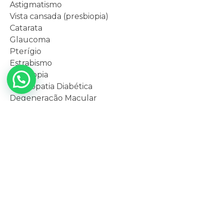
Astigmatismo
Vista cansada (presbiopia)
Catarata
Glaucoma
Pterígio
Estrabismo
Ambliopia
Retinopatia Diabética
Degeneração Macular
Quando procurar o médico Oftalmologista?
Ao sentir os seguintes sintomas, é importante
agendar uma consulta
com o
Oftalmologista
:
Perda de visão temporária;
Visão embaçada;
Presença de manchas na visão;
Dificuldade para diferenciar cores;
Olhos frequentemente irritados;
Visão dupla;