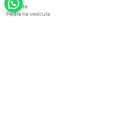
Hepatite
Pedra na vesícula
Pancreatite
Refluxo
Hemorroida
Intolerância à lactose
Hérnia de hiato
Doença inflamatória intestinal
Síndrome do intestino irritável
Quando procurar o médico
Gastroenterologista?
Ao sentir os seguintes sintomas, é importante
agendar uma consulta
com o
Gastro
:
Enjoos;
Diarreia;
Cólicas no estômago ou intestino;
Intestino preso;